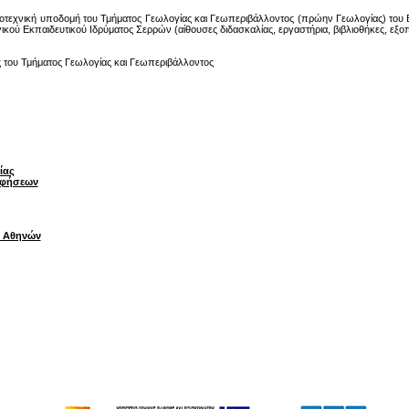
ικοτεχνική υποδομή του Τμήματος Γεωλογίας και Γεωπεριβάλλοντος (πρώην Γεωλογίας) του 
ού Εκπαιδευτικού Ιδρύματος Σερρών (αίθουσες διδασκαλίας, εργαστήρια, βιβλιοθήκες, εξοπ
ς του Τμήματος Γεωλογίας και Γεωπεριβάλλοντος
ίας
αφήσεων
υ Αθηνών