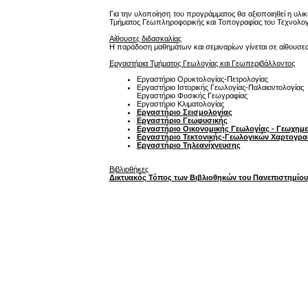
Για την υλοποίηση του προγράμματος θα αξιοποιηθεί η υλ
Τμήματος Γεωπληροφορικής και Τοπογραφίας του Τεχνολογικ
Αίθουσες διδασκαλίας
Η παράδοση μαθημάτων και σεμιναρίων γίνεται σε αίθουσε
Εργαστήρια Τμήματος Γεωλογίας και Γεωπεριβάλλοντος
Εργαστήριο Ορυκτολογίας-Πετρολογίας
Εργαστήριο Ιστορικής Γεωλογίας-Παλαιοντολογίας
Εργαστήριο Φυσικής Γεωγραφίας
Εργαστήριο Κλιματολογίας
Εργαστήριο Σεισμολογίας
Εργαστήριο Γεωφυσικής
Εργαστήριο Οικονομικής Γεωλογίας - Γεωχημε
Εργαστήριο Τεκτονικής-Γεωλογικών Χαρτογρ
Εργαστήριο Τηλεανίχνευσης
Βιβλιοθήκες
Δικτυακός Τόπος των Βιβλιοθηκών του Πανεπιστημίο