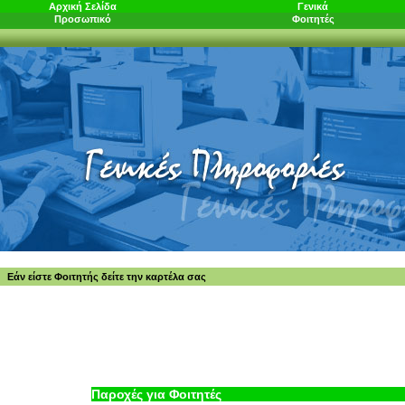
Αρχική Σελίδα
Γενικά
Προσωπικό
Φοιτητές
Εάν είστε Φοιτητής δείτε την καρτέλα σας
Παροχές για Φοιτητές