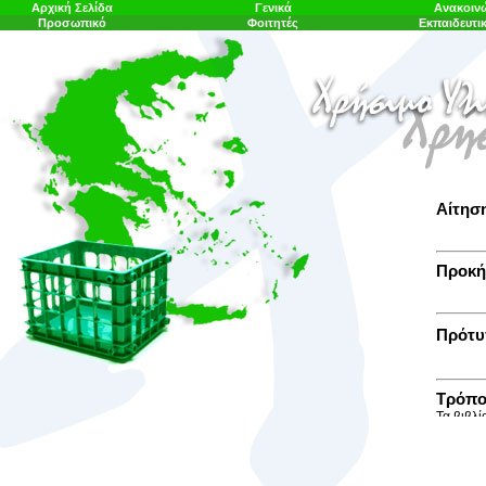
Αρχική Σελίδα
Γενικά
Ανακοιν
Προσωπικό
Φοιτητές
Εκπαιδευτι
Αίτησ
Προκή
Πρότυ
Τρόπο
Τα βιβλί
παρούσα
του ΠΜΣ.
προσωπικ
γραφείο